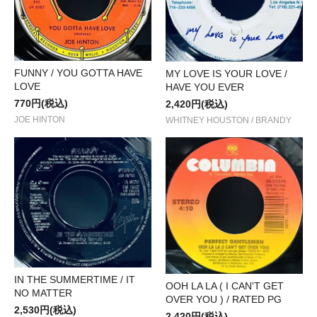
FUNNY / YOU GOTTA HAVE
MY LOVE IS YOUR LOVE /
LOVE
HAVE YOU EVER
770円(税込)
2,420円(税込)
JOE HINTON
WHITNEY HOUSTON / BRANDY
IN THE SUMMERTIME / IT
OOH LA LA ( I CAN'T GET
NO MATTER
OVER YOU ) / RATED PG
2,530円(税込)
2,420円(税込)