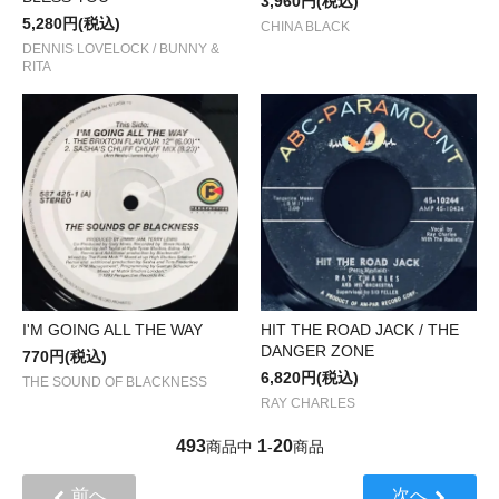
3,960円(税込)
5,280円(税込)
CHINA BLACK
DENNIS LOVELOCK / BUNNY &
RITA
I'M GOING ALL THE WAY
HIT THE ROAD JACK / THE
DANGER ZONE
770円(税込)
6,820円(税込)
THE SOUND OF BLACKNESS
RAY CHARLES
493
1
20
商品中
-
商品
前へ
次へ