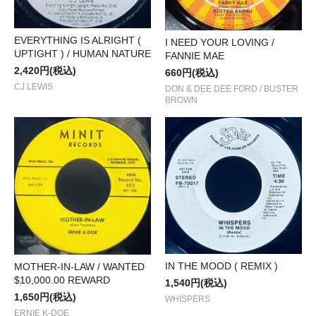
EVERYTHING IS ALRIGHT (
I NEED YOUR LOVING /
UPTIGHT ) / HUMAN NATURE
FANNIE MAE
2,420円(税込)
660円(税込)
CJ LEWIS
DON & DEE DEE FORD / BUSTER
BROWN
IN THE MOOD ( REMIX )
MOTHER-IN-LAW / WANTED
$10,000.00 REWARD
1,540円(税込)
1,650円(税込)
WHISPERS
ERNIE K-DOE