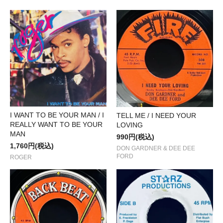
I WANT TO BE YOUR MAN / I
TELL ME / I NEED YOUR
REALLY WANT TO BE YOUR
LOVING
MAN
990円(税込)
1,760円(税込)
DON GARDNER & DEE DEE
FORD
ROGER