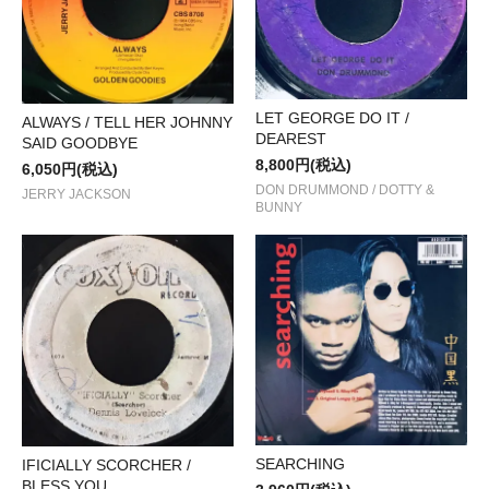
LET GEORGE DO IT /
ALWAYS / TELL HER JOHNNY
DEAREST
SAID GOODBYE
8,800円(税込)
6,050円(税込)
DON DRUMMOND / DOTTY &
JERRY JACKSON
BUNNY
SEARCHING
IFICIALLY SCORCHER /
BLESS YOU