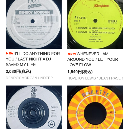
I'LL DO ANYTHING FOR
WHENEVER I AM
YOU / LAST NIGHT A DJ
AROUND YOU / LET YOUR
SAVED MY LIFE
LOVE FLOW
3,080円(税込)
1,540円(税込)
DENROY MORGAN / INDEEP
HOPETON LEWIS / DEAN FRASER