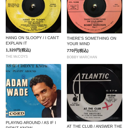
HANG ON SLOOPY / I CAN'T
THERE'S SOMETHING ON
EXPLAIN IT
YOUR MIND
1,320円(税込)
770円(税込)
THE McCOYS
BOBBY MARCHAN
PLAYING AROUND / AS IF I
AT THE CLUB / ANSWER THE
DIDN'T KNOW