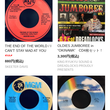
OLDIES JUMBOREE in
THE END OF THE WORLD / I
“OKINAWA” CD4枚セット！
CAN'T STAY MAD AT YOU
3,300円(税込)
880円(税込)
KING RYUKYU SOUND &
DREADLOCKS PROUDLY
SKEETER DAVIS
PRESENTS