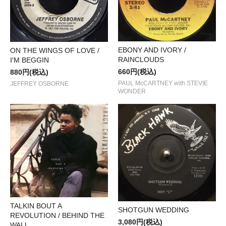
EBONY AND IVORY /
ON THE WINGS OF LOVE /
RAINCLOUDS
I'M BEGGIN
660円(税込)
880円(税込)
PAUL McCARTNEY with STEVIE
JEFFREY OSBORNE
WONDER
TALKIN BOUT A
SHOTGUN WEDDING
REVOLUTION / BEHIND THE
3,080円(税込)
WALL