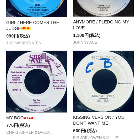
ANYMORE / PLEDGING MY
GIRL / HERE COMES THE
LOVE
JUDGE
1,100円(税込)
990円(税込)
JOHNNY ACE
THE MAGISTRATES
KISSING VERSION / YOU
MY BOO
DON'T WANT ME
770円(税込)
660円(税込)
CHRISTOPHER & DACIA
BIG JOE / OWEN & MILLIE