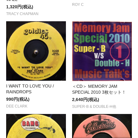
ROY C
1,320円(税込)
TRACY CHAPMAN
I WANT TO LOVE YOU /
＜CD＞ MEMORY JAM
RAINDROPS
SPECIAL 2010 3枚セット！
990円(税込)
2,640円(税込)
DEE CLARK
SUPER-B & DOUBLE-H他