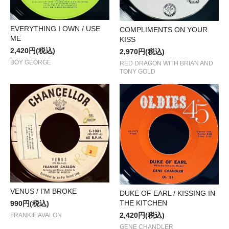
EVERYTHING I OWN / USE
COMPLIMENTS ON YOUR
ME
KISS
2,420円(税込)
2,970円(税込)
BOY GEORGE
RED DRAGON WITH BRIAN AND
TONY GOLD
VENUS / I'M BROKE
DUKE OF EARL / KISSING IN
THE KITCHEN
990円(税込)
2,420円(税込)
FRANKIE AVALON
GENE CHANDLER