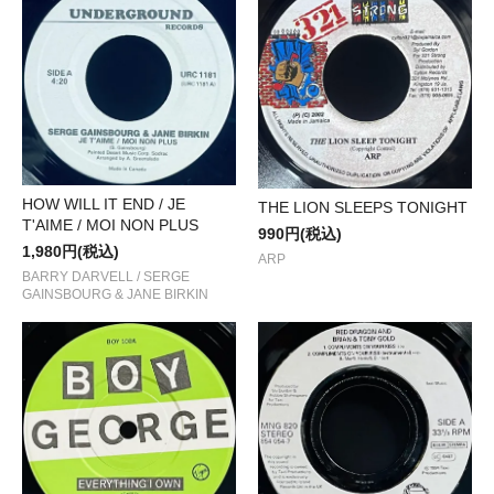
HOW WILL IT END / JE
THE LION SLEEPS TONIGHT
T'AIME / MOI NON PLUS
990円(税込)
1,980円(税込)
ARP
BARRY DARVELL / SERGE
GAINSBOURG & JANE BIRKIN