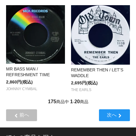
MR BASS MAN /
REMEMBER THEN / LET'S
REFRESHMENT TIME
WADDLE
2,860円(税込)
2,695円(税込)
JOHNNY CYMBAL
THE EARLS
175
1
20
商品中
-
商品
前へ
次へ