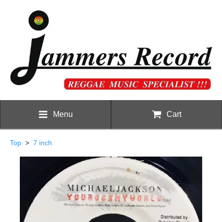
Menu
Cart
Top
>
7 inch