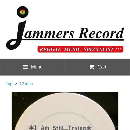
Menu
Cart
Top
>
12 inch