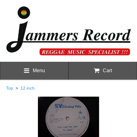
Menu
Cart
Top
>
12 inch