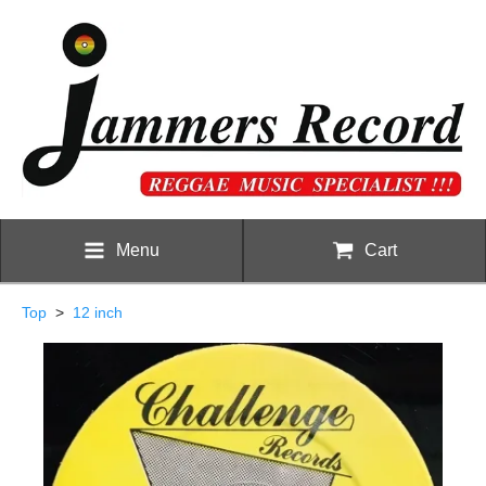
Menu
Cart
Top
>
12 inch