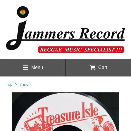
Menu
Cart
Top
>
7 inch