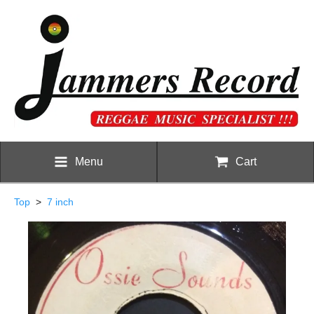
Menu
Cart
Top
>
7 inch