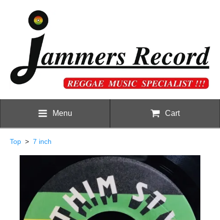
Menu
Cart
Top
>
7 inch