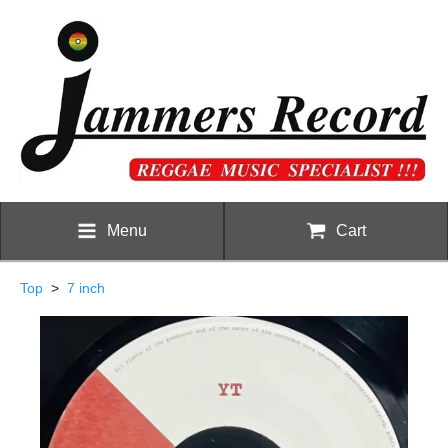
Menu
Cart
Top
>
7 inch