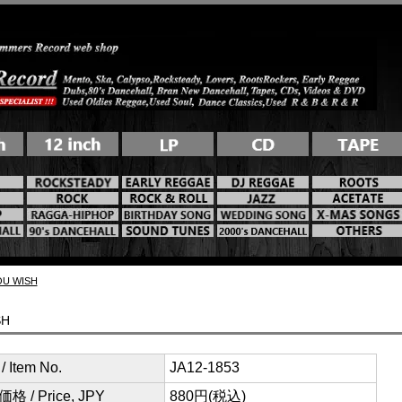
U WISH
SH
 Item No.
JA12-1853
格 / Price, JPY
880円(税込)