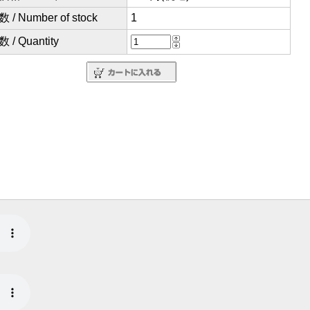
/ Number of stock
1
/ Quantity