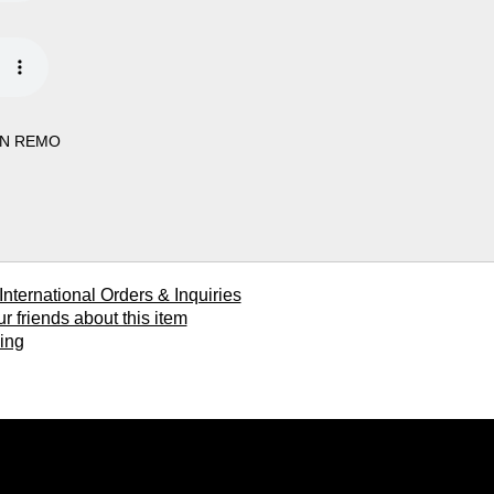
AIN REMO
ional Orders & Inquiries
ends about this item
ing