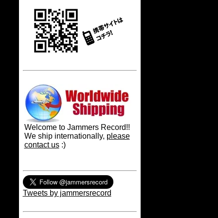
Welcome to Jammers Record!!
We ship internationally,
please
contact us
:)
Tweets by jammersrecord