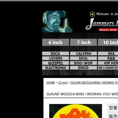
NEWS
HOME
>
12 inch
>
SUGAR WOGGA MAN / WOMAN YO
SUGAR WOGGA MAN / WOMAN YOU WI
型番 /
販売価