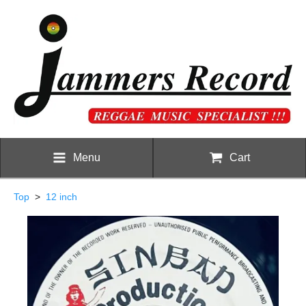
Menu
Cart
Top
>
12 inch