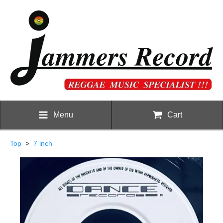
Menu
Cart
Top
>
7 inch