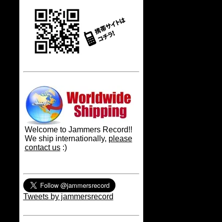
Welcome to Jammers Record!!
We ship internationally,
please
contact us
:)
Tweets by jammersrecord