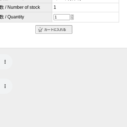
/ Number of stock
1
/ Quantity