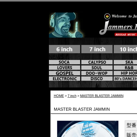
NEWS
HOME
>
7 inch
>
MASTER BLASTER JAMMIN
MASTER BLASTER JAMMIN
型番 /
販売価