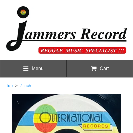
Menu
Cart
Top
>
7 inch