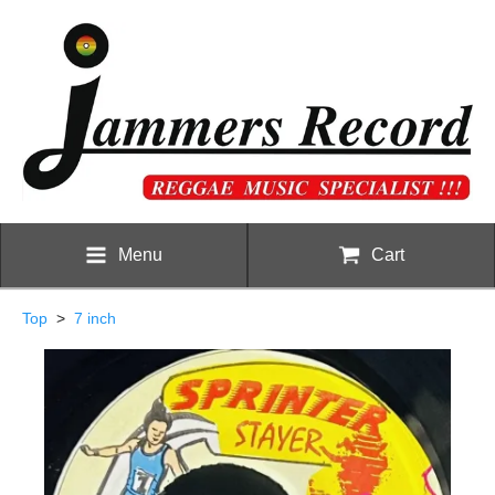
Menu
Cart
Top
>
7 inch