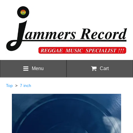
Menu
Cart
Top
>
7 inch