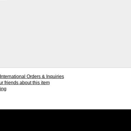
ional Orders & Inquiries
ends about this item
ing