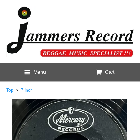
Menu
Cart
Top
>
7 inch