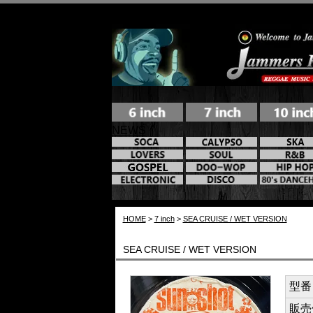
NEWS
HOME
>
7 inch
>
SEA CRUISE / WET VERSION
SEA CRUISE / WET VERSION
型番 /
販売価