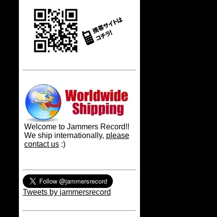
Welcome to Jammers Record!!
We ship internationally,
please
contact us
:)
Tweets by jammersrecord