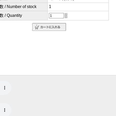
/ Number of stock
1
/ Quantity