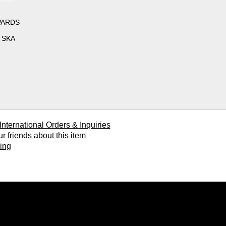
WARDS
 SKA
ional Orders & Inquiries
ends about this item
ing