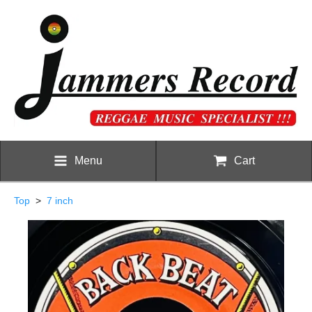
Menu
Cart
Top
>
7 inch