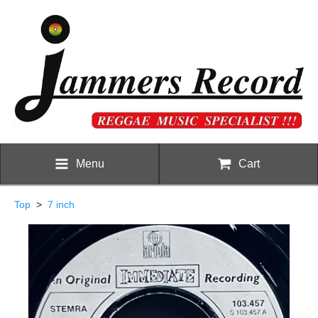
Menu
Cart
Top
>
7 inch