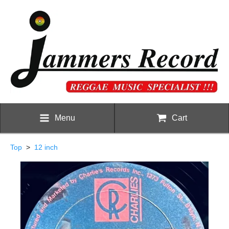
Menu
Cart
Top
>
12 inch