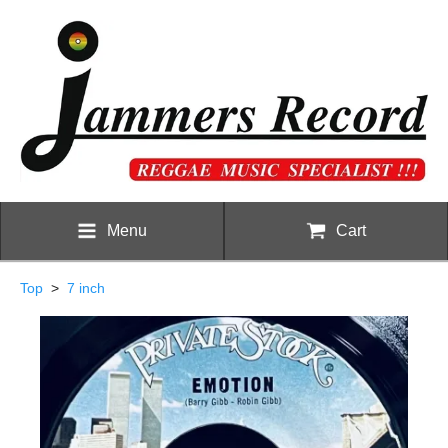
Menu
Cart
Top
>
7 inch