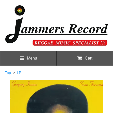
Menu
Cart
Top
>
LP