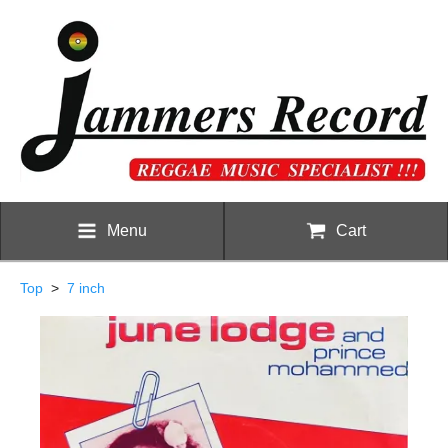
Menu
Cart
Top
>
7 inch