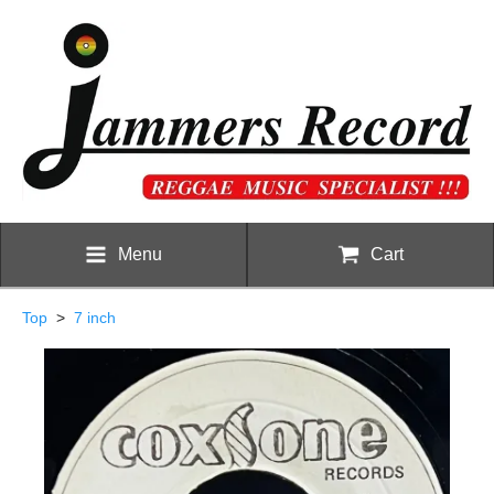
Menu
Cart
Top
>
7 inch