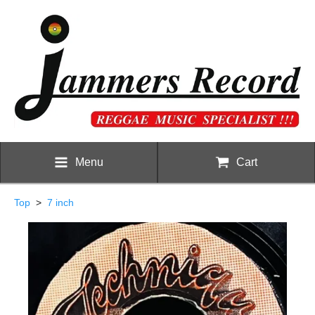
Menu
Cart
Top
>
7 inch