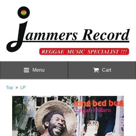
Menu
Cart
Top
>
LP