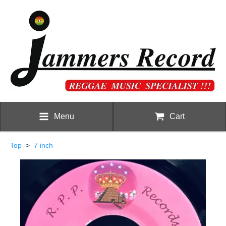
Menu
Cart
Top
>
7 inch