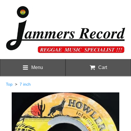
Menu
Cart
Top
>
7 inch