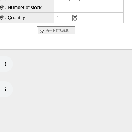
/ Number of stock
1
/ Quantity