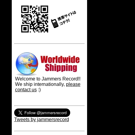
Welcome to Jammers Record!!
We ship internationally,
please
contact us
:)
Tweets by jammersrecord