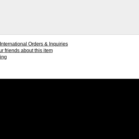
ional Orders & Inquiries
ends about this item
ing