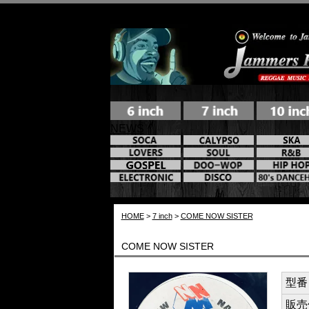
NEWS
HOME
>
7 inch
>
COME NOW SISTER
COME NOW SISTER
型番 /
販売価