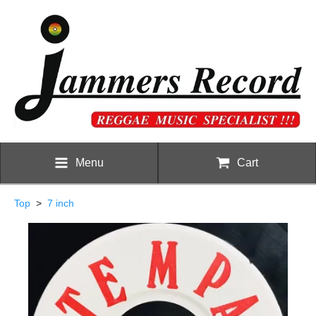
Menu
Cart
Top
>
7 inch