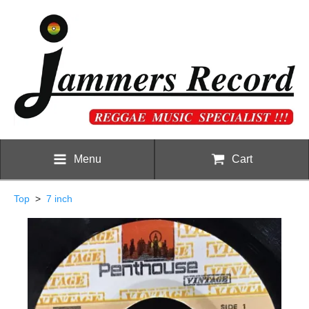
Menu
Cart
Top
>
7 inch