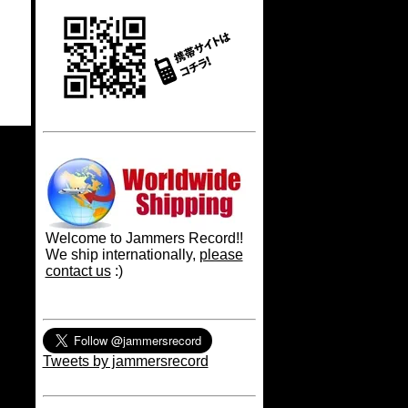
Welcome to Jammers Record!!
We ship internationally,
please
contact us
:)
Tweets by jammersrecord