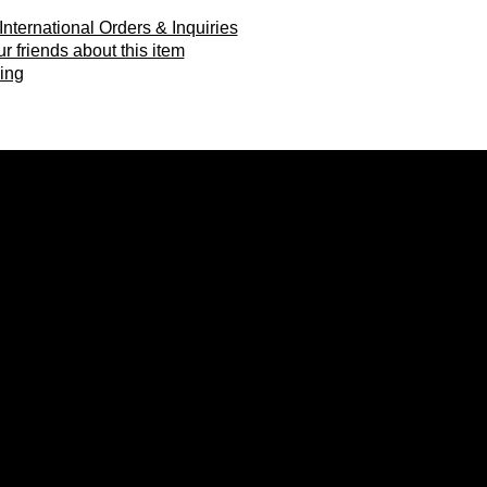
ional Orders & Inquiries
ends about this item
ing