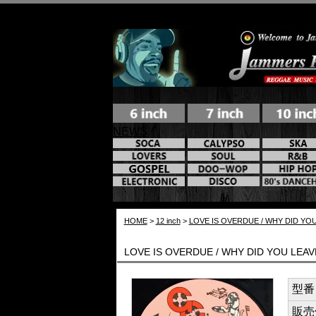
NEWS
HOME
>
12 inch
>
LOVE IS OVERDUE / WHY DID YO
LOVE IS OVERDUE / WHY DID YOU LEA
型番 /
販売価