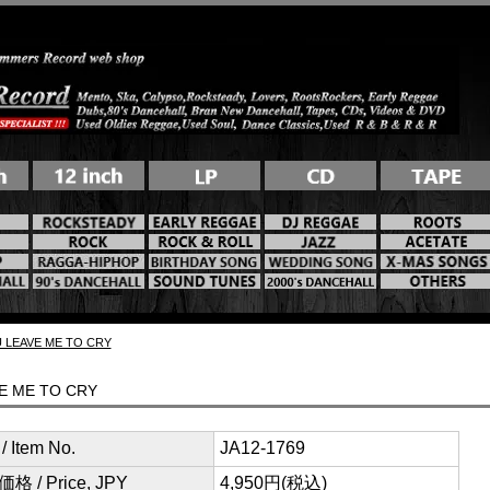
U LEAVE ME TO CRY
VE ME TO CRY
 Item No.
JA12-1769
格 / Price, JPY
4,950円(税込)