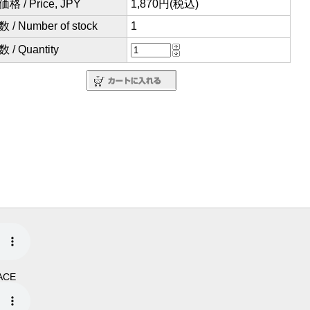
格 / Price, JPY
1,870円(税込)
/ Number of stock
1
/ Quantity
ACE