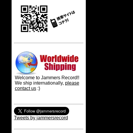
Welcome to Jammers Record!!
We ship internationally,
please
contact us
:)
Tweets by jammersrecord