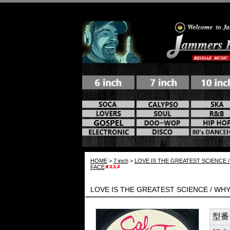
NEWS
HOME
>
7 inch
>
LOVE IS THE GREATEST SCIENCE 
FACE
LOVE IS THE GREATEST SCIENCE / WH
型番 /