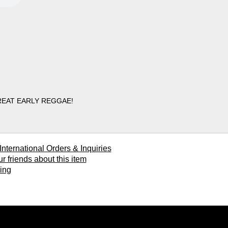
EARLY REGGAE!
ional Orders & Inquiries
ends about this item
ing