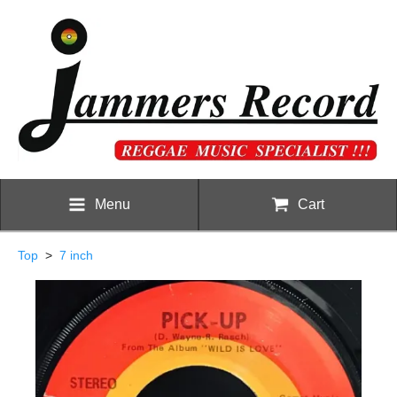
Menu
Cart
Top
>
7 inch