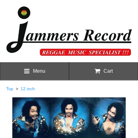
Menu
Cart
Top
>
12 inch