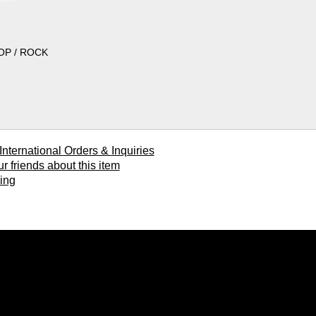
OP / ROCK
ional Orders & Inquiries
ends about this item
ing