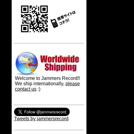
Welcome to Jammers Record!!
We ship internationally,
please
contact us
:)
Tweets by jammersrecord