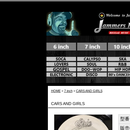
NEWS
HOME
>
7 inch
>
CARS AND GIRLS
CARS AND GIRLS
型番 /
販売価