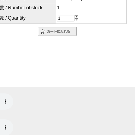
/ Number of stock
1
/ Quantity