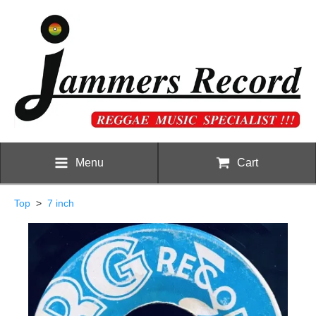
Menu
Cart
Top
>
7 inch