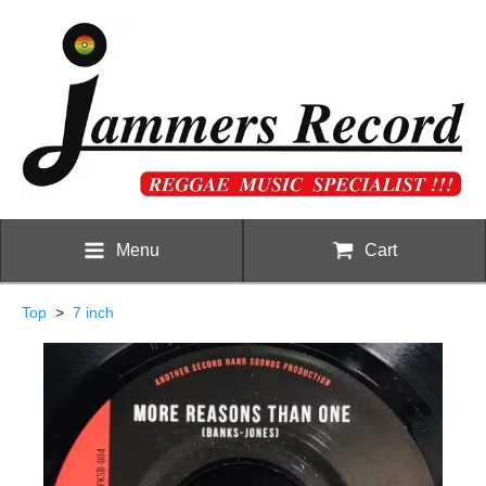
Menu
Cart
Top
>
7 inch