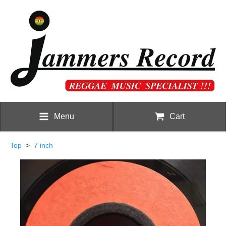
Menu
Cart
Top
>
7 inch