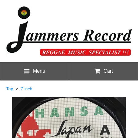
Menu
Cart
Top
>
7 inch