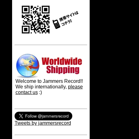
Welcome to Jammers Record!!
We ship internationally,
please
contact us
:)
Tweets by jammersrecord