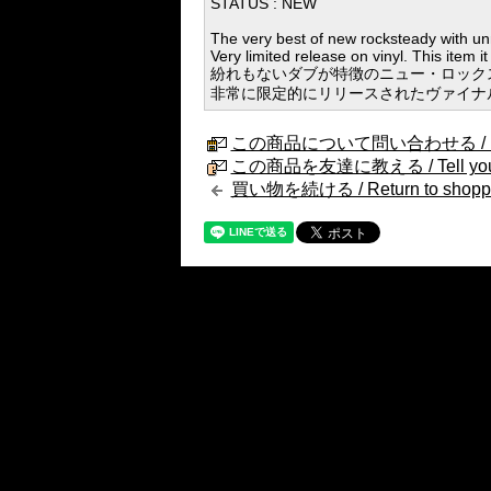
STATUS : NEW
The very best of new rocksteady with un
Very limited release on vinyl. This item 
紛れもないダブが特徴のニュー・ロック
非常に限定的にリリースされたヴァイナ
この商品について問い合わせる / Internat
この商品を友達に教える / Tell your fri
買い物を続ける / Return to shopp