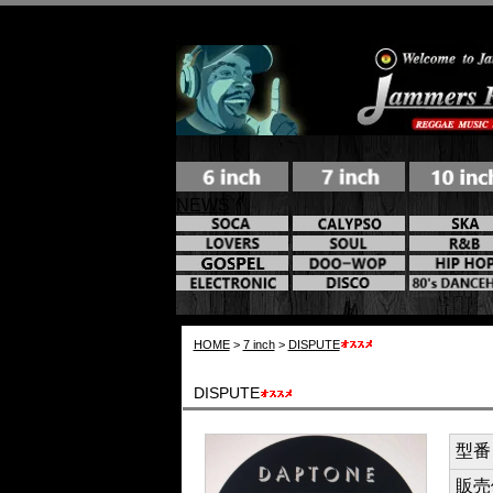
NEWS
HOME
>
7 inch
>
DISPUTE
DISPUTE
型番 /
販売価