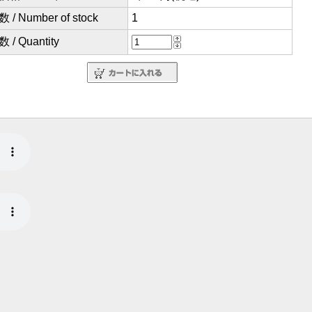
/ Number of stock
1
/ Quantity