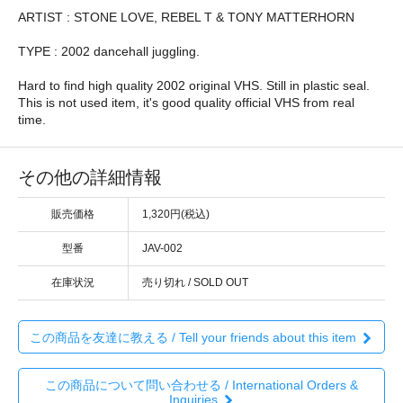
ARTIST : STONE LOVE, REBEL T & TONY MATTERHORN
TYPE : 2002 dancehall juggling.
Hard to find high quality 2002 original VHS. Still in plastic seal.
This is not used item, it's good quality official VHS from real
time.
その他の詳細情報
販売価格
1,320円(税込)
型番
JAV-002
在庫状況
売り切れ / SOLD OUT
この商品を友達に教える / Tell your friends about this item
この商品について問い合わせる / International Orders &
Inquiries