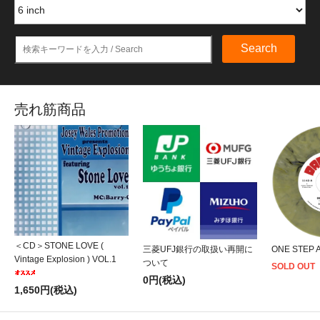
Search
売れ筋商品
＜CD＞STONE LOVE (
三菱UFJ銀行の取扱い再開に
ONE STEP 
Vintage Explosion ) VOL.1
ついて
SOLD OUT
0円(税込)
1,650円(税込)