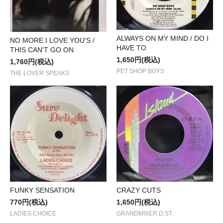
ALWAYS ON MY MIND / DO I
NO MORE I LOVE YOU'S /
HAVE TO
THIS CAN'T GO ON
1,650円(税込)
1,760円(税込)
PET SHOP BOYS
THE LOVER SPEAKS
FUNKY SENSATION
CRAZY CUTS
770円(税込)
1,650円(税込)
LADIES CHOICE
GRANDMIXER D.ST.