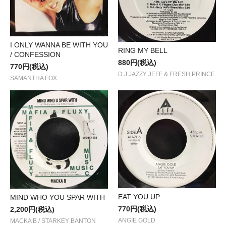
I ONLY WANNA BE WITH YOU
RING MY BELL
/ CONFESSION
880円(税込)
770円(税込)
D.J JAZZY JEFF & FRESH PRINCE
SAMANTHA FOX
EAT YOU UP
MIND WHO YOU SPAR WITH
770円(税込)
2,200円(税込)
ANGIE GOLD
MACKA B / STARKEY BANTON