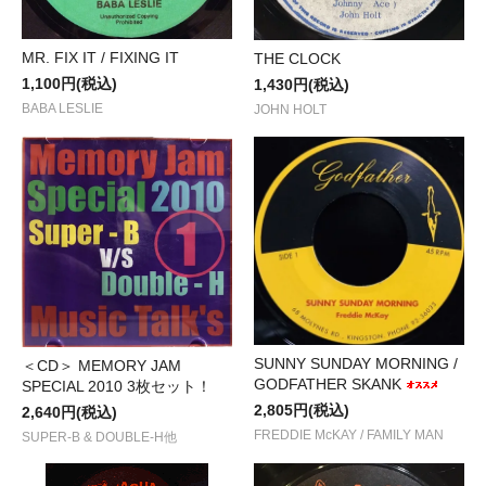
MR. FIX IT / FIXING IT
THE CLOCK
1,100円(税込)
1,430円(税込)
BABA LESLIE
JOHN HOLT
SUNNY SUNDAY MORNING /
＜CD＞ MEMORY JAM
GODFATHER SKANK
SPECIAL 2010 3枚セット！
2,805円(税込)
2,640円(税込)
FREDDIE McKAY / FAMILY MAN
SUPER-B & DOUBLE-H他