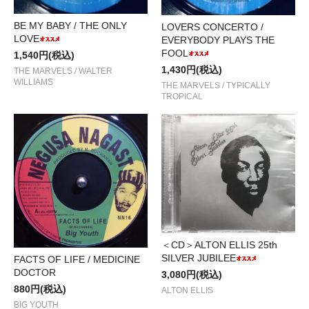
BE MY BABY / THE ONLY
LOVERS CONCERTO /
LOVE
EVERYBODY PLAYS THE
FOOL
1,540円(税込)
1,430円(税込)
THE MARVELS / WALTER
WILLIAMS
THE MARVELS / TYPICALLY
TROPICAL
＜CD＞ALTON ELLIS 25th
SILVER JUBILEE
FACTS OF LIFE / MEDICINE
DOCTOR
3,080円(税込)
880円(税込)
ALTON ELLIS
BIG YOUTH