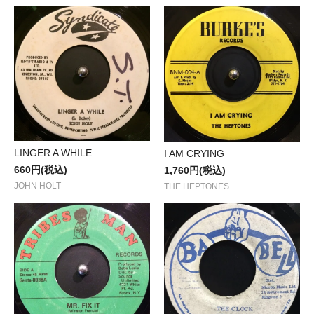
LINGER A WHILE
I AM CRYING
660円(税込)
1,760円(税込)
JOHN HOLT
THE HEPTONES