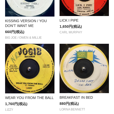
LICK I PIPE
KISSING VERSION / YOU
DON'T WANT ME
1,650円(税込)
660円(税込)
CARL MURPHY
BIG JOE / OWEN & MILLIE
BREAKFAST IN BED
WEAR YOU FROM THE BALL
880円(税込)
1,760円(税込)
LORNA BENNETT
LIZZY