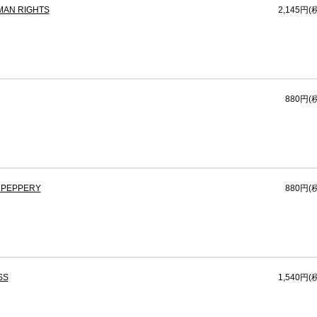
MAN RIGHTS
2,145円(
880円(
& PEPPERY
880円(
SS
1,540円(