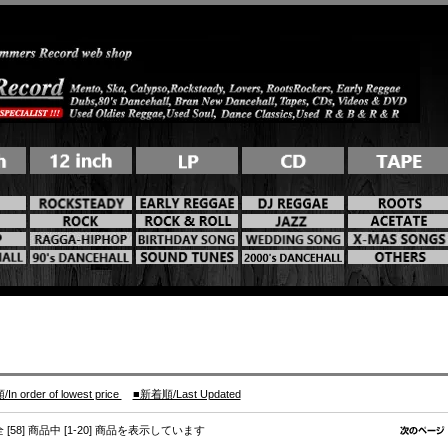
n order of lowest price
■新着順/Last Updated
全 [58] 商品中 [1-20] 商品を表示しています