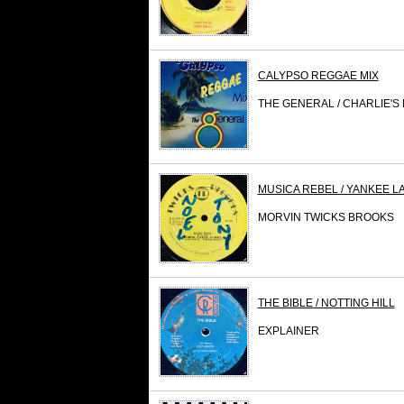
CALYPSO REGGAE MIX
THE GENERAL / CHARLIE'S
MUSICA REBEL / YANKEE L
MORVIN TWICKS BROOKS
THE BIBLE / NOTTING HILL
EXPLAINER