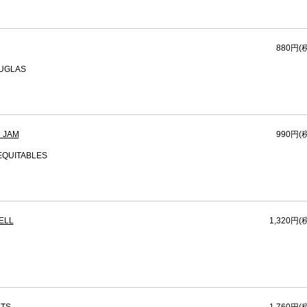
880円(
OUGLAS
 JAM
990円(
EQUITABLES
ELL
1,320円(