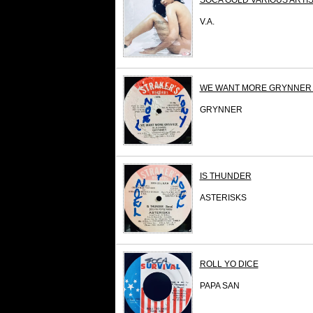
SOCA GOLD VARIOUS ARTI
V.A.
WE WANT MORE GRYNNER 
GRYNNER
IS THUNDER
ASTERISKS
ROLL YO DICE
PAPA SAN