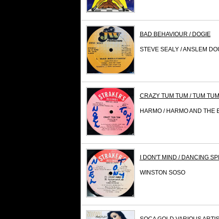
BAD BEHAVIOUR / DOGIE
STEVE SEALY / ANSLEM D
CRAZY TUM TUM / TUM TUM
HARMO / HARMO AND THE 
I DON'T MIND / DANCING SP
WINSTON SOSO