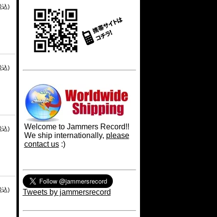
税込)
税込)
Welcome to Jammers Record!!
税込)
We ship internationally,
please
contact us
:)
税込)
Tweets by jammersrecord