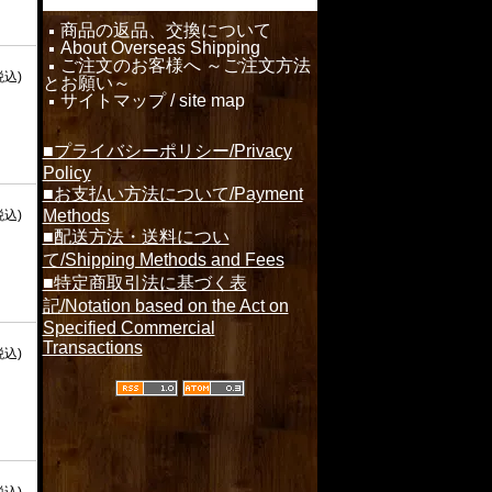
商品の返品、交換について
About Overseas Shipping
ご注文のお客様へ ～ご注文方法
税込)
とお願い～
サイトマップ / site map
■プライバシーポリシー/Privacy
Policy
■お支払い方法について/Payment
Methods
税込)
■配送方法・送料につい
て/Shipping Methods and Fees
■特定商取引法に基づく表
記/Notation based on the Act on
Specified Commercial
Transactions
税込)