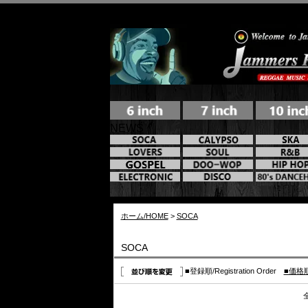
NEWS
ホーム/HOME
>
SOCA
SOCA
■登録順/Registration Order
■価格順/I