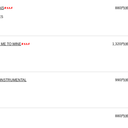
INS
880円(
ES
 ME TO WINE
1,320円(
R INSTRUMENTAL
990円(
880円(