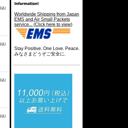
税込)
Worldwide Shipping from Japan
EMS and Air Small Packets
service... (Click here to view)
税込)
Stay Positive. One Love. Peace.
みなさまどうぞご安全に.
税込)
税込)