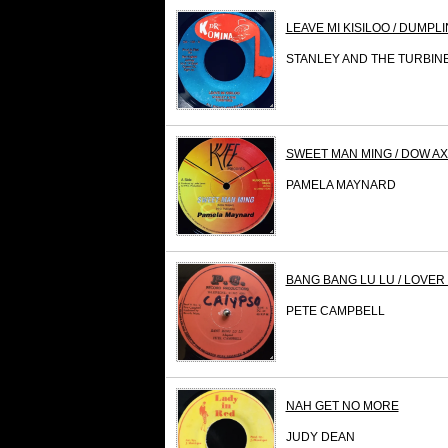
LEAVE MI KISILOO / DUMPL
STANLEY AND THE TURBIN
SWEET MAN MING / DOW AX
PAMELA MAYNARD
BANG BANG LU LU / LOVE
PETE CAMPBELL
NAH GET NO MORE
JUDY DEAN