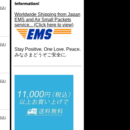
税込)
Worldwide Shipping from Japan
EMS and Air Small Packets
service... (Click here to view)
税込)
Stay Positive. One Love. Peace.
みなさまどうぞご安全に.
税込)
税込)