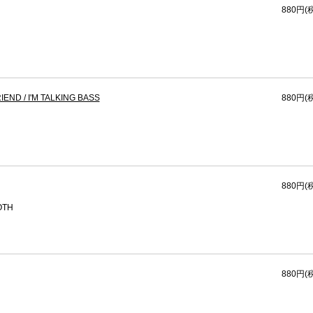
880円(
END / I'M TALKING BASS
880円(
880円(
OTH
880円(