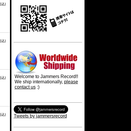
税込)
税込)
Welcome to Jammers Record!!
税込)
We ship internationally,
please
contact us
:)
税込)
Tweets by jammersrecord