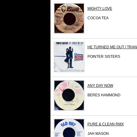
MIGHTY LOVE
COCOA TEA
HE TURNED ME OUT / TRA
POINTER SISTERS
ANY DAY NOW
BERES HAMMOND
PURE & CLEAN RMX
JAH MASON