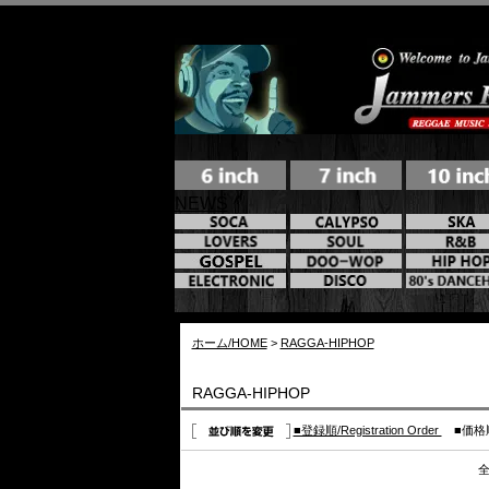
NEWS
ホーム/HOME
>
RAGGA-HIPHOP
RAGGA-HIPHOP
■登録順/Registration Order
■価格順/I
全