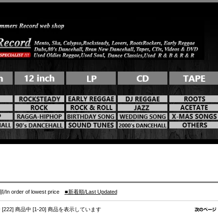
n order of lowest price
■新着順/Last Updated
 [222] 商品中 [1-20] 商品を表示しています