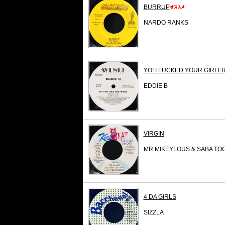
BURRUP
NARDO RANKS
YO! I FUCKED YOUR GIRLFRI
EDDIE B
VIRGIN
MR MIKEYLOUS & SABA TO
4 DA GIRLS
SIZZLA