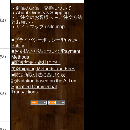
商品の返品、交換について
About Overseas Shipping
ご注文のお客様へ ～ご注文方法
税込)
とお願い～
サイトマップ / site map
■プライバシーポリシー/Privacy
Policy
■お支払い方法について/Payment
Methods
税込)
■配送方法・送料につい
て/Shipping Methods and Fees
■特定商取引法に基づく表
記/Notation based on the Act on
Specified Commercial
Transactions
税込)