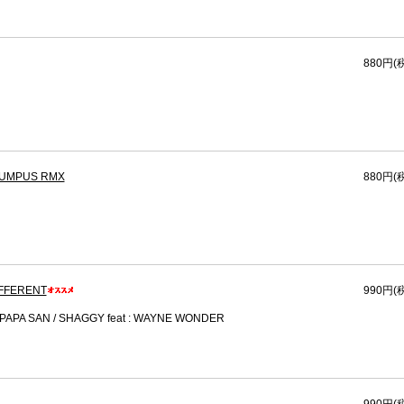
880円(
RUMPUS RMX
880円(
IFFERENT
990円(
PAPA SAN / SHAGGY feat : WAYNE WONDER