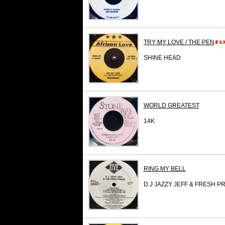
TRY MY LOVE / THE PEN
SHINE HEAD
WORLD GREATEST
14K
RING MY BELL
D.J JAZZY JEFF & FRESH P